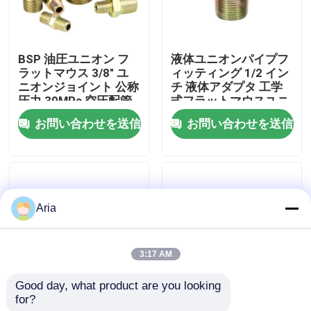
わたしたち に つい て
BSP 油圧ユニオン フ
液体ユニオンパイプフ
ラットマウス 3/8" ユ
ィッティング 1/2 イン
工場ツアー
ニオンジョイント 公称
チ 液体アダプタ 工学
圧力 30MPa 空圧配管
式フラットマウスユニ
継手
オンジョイント
お問い合わせを送信
お問い合わせを送信
品質管理
連絡 ください
Aria
ニュース
3:17 AM
引金 を 求め て ください
Good day, what product are you looking 
for?
3/4 インチ BSP スレッ
空圧継手 1 1/4インチ
パネウマティックパイプフィッティング