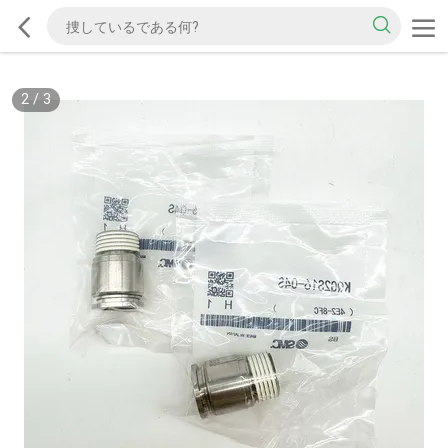
2
/
3