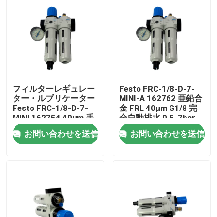
フィルターレギュレー
Festo FRC-1/8-D-7-
ター・ルブリケーター
MINI-A 162762 亜鉛合
Festo FRC-1/8-D-7-
金 FRL 40μm G1/8 完
MINI 162754 40μm 手
全自動排水 0.5-7bar
動ドレン G1/8 0.5-
圧力計付き
お問い合わせを送信
お問い合わせを送信
7bar 800L/min ゲージ
付き ダイカスト亜鉛
家へ
製品
ビデオ