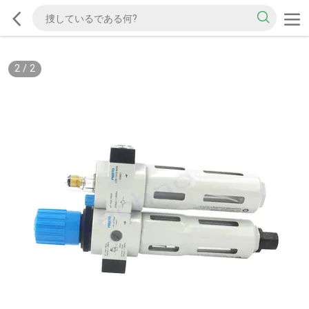
2
/
2