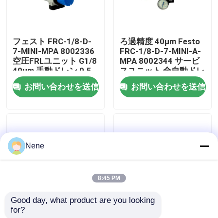
わたしたち に つい て
フェスト FRC-1/8-D-
ろ過精度 40μm Festo
7-MINI-MPA 8002336
FRC-1/8-D-7-MINI-A-
工場ツアー
空圧FRLユニット G1/8
MPA 8002344 サービ
40μm 手動ドレン 0.5-
スユニット 全自動ドレ
7bar 亜鉛合金 MPAゲ
ン G1/8 0.5-7bar MPA
お問い合わせを送信
お問い合わせを送信
品質管理
ージ付き
ゲージ付き 亜鉛合金
連絡 ください
Nene
ニュース
8:45 PM
引金 を 求め て ください
Good day, what product are you looking 
for?
G 1/4 FRL ユニット
Festo FRC-1/4-D-7-
パネウマティックパイプフィッティング