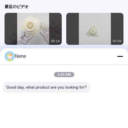
最近のビデオ
00:14
00:09
パルスバルブダイアフラム
パルスバルブダイヤフラム
Nene
November 27, 2025
November 27, 2025
3:43 AM
Good day, what product are you looking for?
00:45
00:44
YT-1000L 電空ポジショナ リニアタ
ASCO C113444
イプ YTC 電空システム
August 09, 2025
October 20, 2025
HYDACフィルター