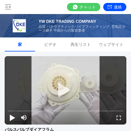
チャット
連絡
YW DKE TRADING COMPANY
品質 パネウマティックパイプフィッティング, 空気圧ホ
ース継手 中国からの製造業者
家
ビデオ
再生リスト
ウェブサイト
パルスバルブダイアフラム