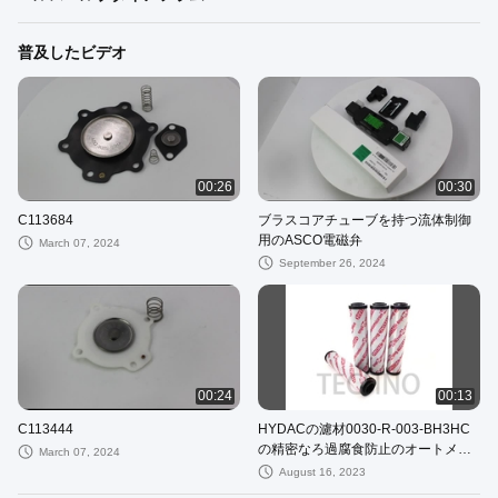
普及したビデオ
00:26
00:30
C113684
ブラスコアチューブを持つ流体制御
用のASCO電磁弁
March 07, 2024
September 26, 2024
00:24
00:13
C113444
HYDACの濾材0030-R-003-BH3HC
の精密なろ過腐食防止のオートメー
March 07, 2024
ション
August 16, 2023