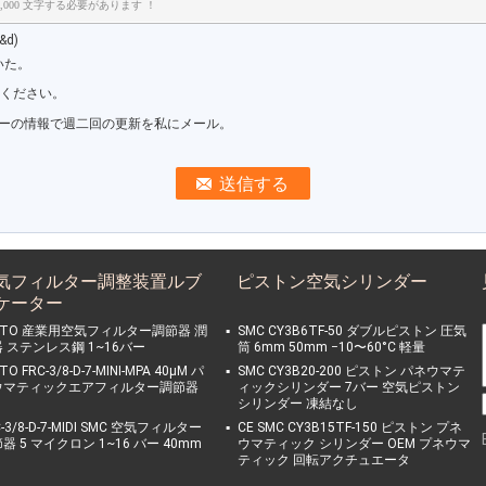
,000 文字する必要があります ！
d)
いた。
信ください。
ーの情報で週二回の更新を私にメール。
気フィルター調整装置ルブ
ピストン空気シリンダー
ケーター
STO 産業用空気フィルター調節器 潤
SMC CY3B6TF-50 ダブルピストン 圧気
 ステンレス鋼 1~16バー
筒 6mm 50mm −10〜60°C 軽量
TO FRC-3/8-D-7-MINI-MPA 40μM パ
SMC CY3B20-200 ピストン パネウマテ
ウマティックエアフィルター調節器
ィックシリンダー 7バー 空気ピストン
シリンダー 凍結なし
C-3/8-D-7-MIDI SMC 空気フィルター
CE SMC CY3B15TF-150 ピストン プネ
器 5 マイクロン 1~16 バー 40mm
ウマティック シリンダー OEM プネウマ
ティック 回転アクチュエータ