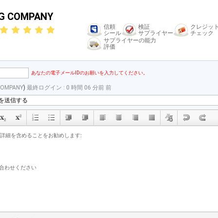
NG COMPANY
信頼
検証
クレジッ
シール
サプライヤー
チェック
サプライヤーの能力
評価
あなたの電子メールIDのお願いを入力してください。
COMPANY
)
最終ログイン : 0 時間 06 分前 前