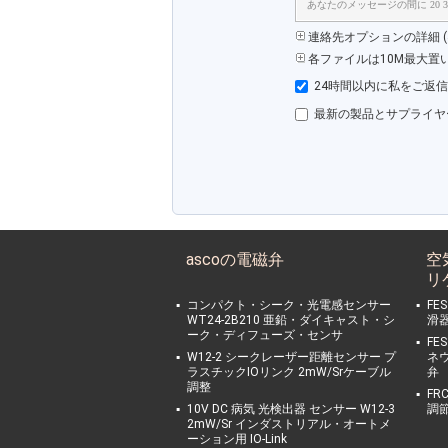
あなたのメッセージの間に 20 3
連絡先オプションの詳細 (&
各ファイルは10M最大置
24時間以内に私をご返
最新の製品とサプライヤ
ascoの電磁弁
空
リ
コンパクト・シーク・光電感センサー
FE
WT24-2B210 亜鉛・ダイキャスト・シ
滑器
ーク・ディフューズ・センサ
FES
W12-2 シークレーザー距離センサー プ
ネ
ラスチックIOリンク 2mW/Srケーブル
弁
調整
FR
10V DC 病気 光検出器 センサー W12-3
調節
2mW/Sr インダストリアル・オートメ
ーション用 IO-Link