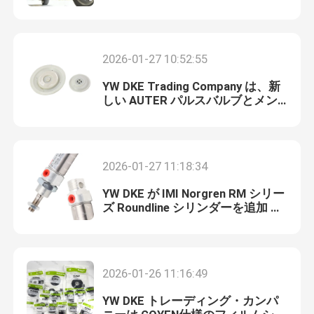
覚を回復するためのステップバイ
ステップガイド
ピストン空気シリンダー
2026-01-27 10:52:55
空気フィルター調整装置ルブリケーター
YW DKE Trading Company は、新
しい AUTER パルスバルブとメン
テナンスキットを発売します。複
パネウマティックPUチューブ
数のボディとダイヤフラムのモデ
ルを同時発売し、世界中の「パル
スバルブ」および「パルスジェッ
2026-01-27 11:18:34
パネウマティック振動器
トバルブ」に対する高い需要市場
をターゲットとしています。
YW DKE が IMI Norgren RM シリー
ズ Roundline シリンダーを追加 —
パルスジェットバルブ
コンパクト ISO 6432 シリンダー
Ø10–25 mm
ピストン式水力ポンプ
2026-01-26 11:16:49
ascoの電磁弁
YW DKE トレーディング・カンパ