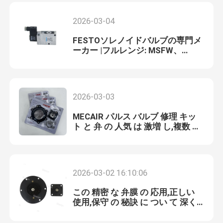
点となっている
2026-03-04
FESTOソレノイドバルブの専門メ
ーカー |フルレンジ: MSFW、
MFH、MSFG
2026-03-03
MECAIR パルス バルブ 修理 キッ
ト と 弁 の 人気 は 激増 し,複数 モ
デル の 需要 は 同時に 増加 し て
い ます
2026-03-02 16:10:06
この 精密 な 弁膜 の 応用,正しい
使用,保守 の 秘訣 に つい て 深く
調べる