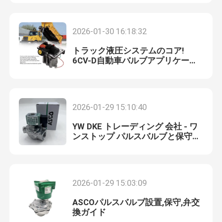
わたしたち に つい て
2026-01-30 16:18:32
トラック液圧システムのコア!
工場ツアー
6CV-D自動車バルブアプリケーシ
ョン 完全な分析,専用PTO機能に適
しています
品質管理
2026-01-29 15:10:40
連絡 ください
YW DKE トレーディング 会社 - ワ
ンストップ パルスバルブと保守キ
ットサプライヤー
ニュース
2026-01-29 15:03:09
引金 を 求め て ください
ASCOパルスバルブ設置,保守,弁交
換ガイド
パネウマティックパイプフィッティング