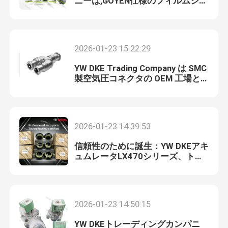
ニーは,GOYEN仕様のフィルムシー
トの全範囲を提供しています.
油圧制御弁
2026-01-23 15:22:29
可変周波数コンバータ
YW DKE Trading Company は SMC
製空気圧コネクタの OEM 工場と
burkertの電磁弁
なりました。
Festo 電磁弁
2026-01-23 14:39:53
信頼性のために誕生：YW DKEアキ
真空の吸引のコップ
ュムレータLX470シリーズ、トヨ
タ/レクサスモデル49141-60010
49151-60010に対応
2026-01-23 14:50:15
YW DKEトレーディングカンパニ