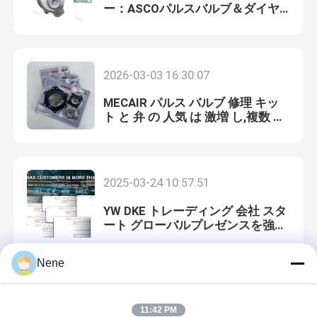
ー：ASCOパルスバルブ＆ダイヤ
フラム
2026-03-03 16:30:07
MECAIR パルス バルブ 修理 キッ
ト と 弁 の 人気 は 激増 し,複数 モ
デル の 需要 は 同時に 増加 し て
い ます
2025-03-24 10:57:51
YW DKE トレーディング 会社 スタ
ート グローバルプレゼンスを強化
する 新市場への成功拡大
Nene
2025-03-12 15:21:37
11:42 PM