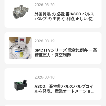
2026-03-20
外国貿易 の 必読 書!ASCO パルス
バルブ の 主要 な 利点,正しい 使用
と プロフェッショナル メンテナン
ス
2026-03-19
SMC ITVシリーズ 電空比例弁 — 高
精度圧力・真空制御
2026-03-18
ASCO、高性能パルスバルブコイ
ルを発表、産業オートメーション
の効率向上を支援