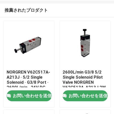
推薦されたプロダクト
NORGREN V62C517A-
2600L/min G3/8 5/2
A213J · 5/2 Single
Single Solenoid Pilot
家へ
Solenoid · G3/8 Port ·
Valve NORGREN
2600L/min · 24V DC ·
V62C513A-A213J 2W
2W Low Power · Push
Low Power Aluminium
お問い合わせを送信
お問い合わせを送信
製品
Locked · Aluminium
Push Only Manual
Override
ビデオ