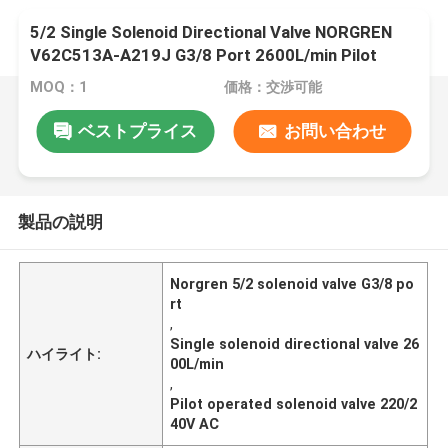
5/2 Single Solenoid Directional Valve NORGREN
V62C513A-A219J G3/8 Port 2600L/min Pilot
Operated 220/240V AC Push Locked Manual
MOQ：1
価格：交渉可能
Override
ベストプライス
お問い合わせ
製品の説明
Norgren 5/2 solenoid valve G3/8 po
rt
,
Single solenoid directional valve 26
ハイライト:
00L/min
,
Pilot operated solenoid valve 220/2
40V AC