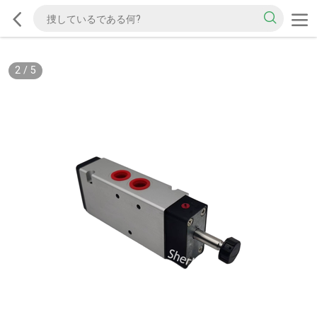
2
/
5