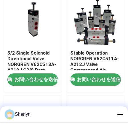
わたしたち に つい て
工場ツアー
品質管理
5/2 Single Solenoid
Stable Operation
Directional Valve
NORGREN V62C511A-
NORGREN V62C513A-
A212J Valve
A219J G3/8 Port
Compressed Air
連絡 ください
2600L/min Pilot
Circuit Use
お問い合わせを送信
お問い合わせを送信
Operated 220/240V
AC Push Locked
ニュース
Manual Override
引金 を 求め て ください
Sherlyn
パネウマティックパイプフィッティング