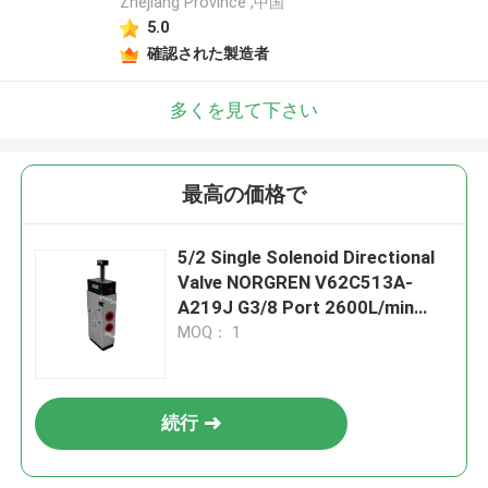
Zhejiang Province ,中国
5.0
確認された製造者
多くを見て下さい
最高の価格で
5/2 Single Solenoid Directional
Valve NORGREN V62C513A-
A219J G3/8 Port 2600L/min
Pilot Operated 220/240V AC
MOQ： 1
Push Locked Manual Override
続行