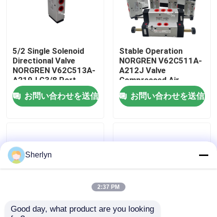
わたしたち に つい て
5/2 Single Solenoid
Stable Operation
工場ツアー
Directional Valve
NORGREN V62C511A-
NORGREN V62C513A-
A212J Valve
A219J G3/8 Port
Compressed Air
品質管理
2600L/min Pilot
Circuit Use
お問い合わせを送信
お問い合わせを送信
Operated 220/240V
AC Push Locked
Manual Override
連絡 ください
ニュース
Sherlyn
引金 を 求め て ください
2:37 PM
Good day, what product are you looking 
パネウマティックパイプフィッティング