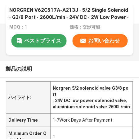
NORGREN V62C517A-A213J · 5/2 Single Solenoid
· G3/8 Port · 2600L/min · 24V DC · 2W Low Power ·
Push Locked · Aluminium
MOQ：1
価格：交渉可能
ベストプライス
お問い合わせ
製品の説明
Norgren 5/2 solenoid valve G3/8 po
rt
ハイライト:
,
24V DC low power solenoid valve
,
aluminium solenoid valve 2600L/min
Delivery Time
1-7Work Days After Payment
Minimum Order Q
1