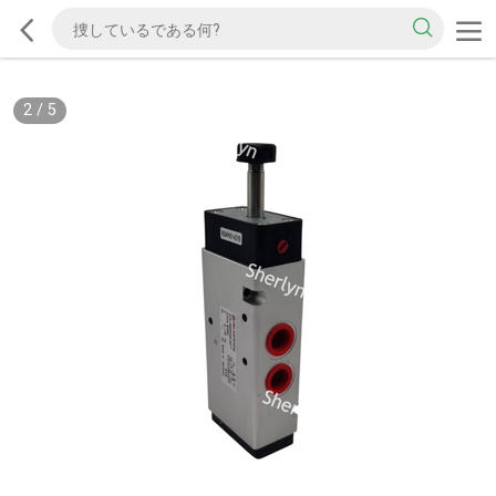
2
/
5