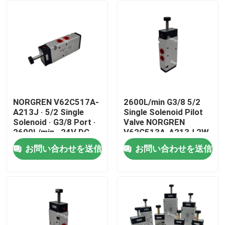
NORGREN V62C517A-
2600L/min G3/8 5/2
A213J · 5/2 Single
Single Solenoid Pilot
Solenoid · G3/8 Port ·
Valve NORGREN
2600L/min · 24V DC ·
V62C513A-A213J 2W
2W Low Power · Push
Low Power Aluminium
お問い合わせを送信
お問い合わせを送信
Locked · Aluminium
Push Only Manual
家へ
Override
製品
ビデオ