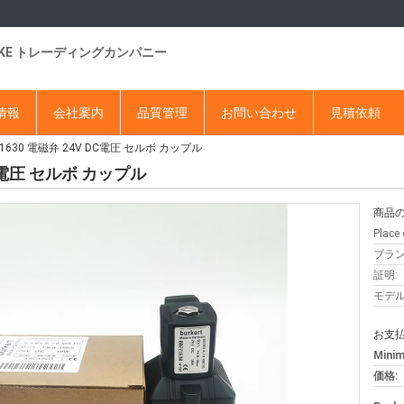
DKE トレーディングカンパニー
情報
会社案内
品質管理
お問い合わせ
見積依頼
0221630 電磁弁 24V DC電圧 セルボ カップル
V DC電圧 セルボ カップル
商品の
Place 
ブラン
証明:
モデル
お支払
Minim
価格: