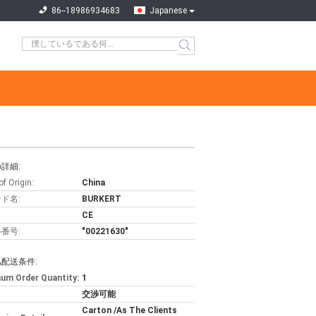
86--18986934683
Japanese
詳細:
of Origin:
China
ド名:
BURKERT
CE
番号:
"00221630"
配送条件:
um Order Quantity:
1
交渉可能
Carton /As The Clients