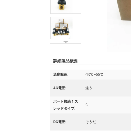
詳細製品概要
温度範囲:
-10℃~55℃
AC電圧:
違う
ポート接続 1 ス
G
レッドタイプ:
DC電圧:
そうだ