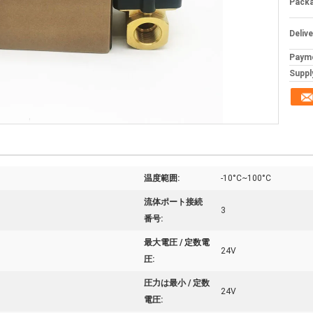
Packa
Deliv
Paym
Supply
温度範囲:
-10°C~100°C
流体ポート接続
3
番号:
最大電圧 / 定数電
24V
圧:
圧力は最小 / 定数
24V
電圧: