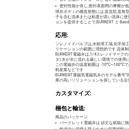
密封性能が良し,密封表面間の摩擦が低
球弁ボディの構造形態には,直流型,直角
子を含む流体または粘度が高い流体に使
ョンを提供することで,BURKERT と B
応用:
ソレノイドバルブは,水処理工場,化学加
リケーションの範囲に理想的です.流体制
BURKERT電磁弁は,1/4スレッドマー
タ).水が水に流れる厳しい環境での使
この電磁弁の温度範囲は -10°C~10
料産業などです
BURKERT電磁気電磁気弁のモデル番号
果の高いソリューションを探している企
カスタマイズ:
梱包と輸送:
商品のパッケージ:
バークレット電磁弁は 頑丈な紙箱に