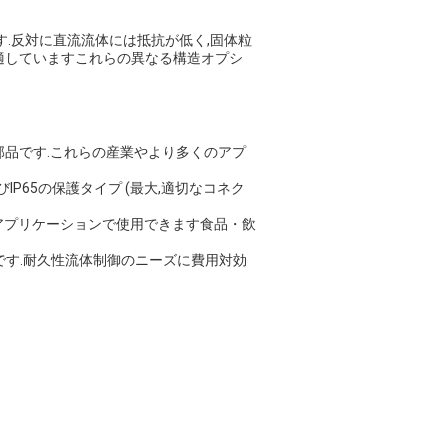
す.反対に直流流体には抵抗が低く,固体粒
適していますこれらの異なる構造オプシ
部品です.これらの産業やより多くのアプ
IP65の保護タイプ (最大,適切なコネク
するアプリケーションで使用できます食品・飲
弁です.耐久性流体制御のニーズに費用対効