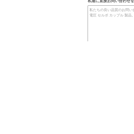
私達に直接お問い合わせ
Burkert 6013 シリー
Burkert 00125301 産
2/2 NC 直作用電磁弁
ズ 00126094 電磁弁,
業用電磁弁,G1/4 イ
00125304, G1/4 イ