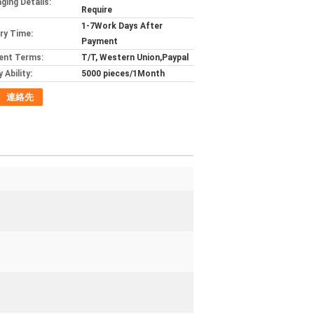
ging Details:
Require
1-7Work Days After
ery Time:
Payment
ent Terms:
T/T, Western Union,Paypal
 Ability:
5000 pieces/1Month
連絡先