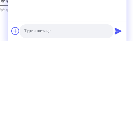
を送信
連絡先
Photo
Video Call
Audio Call
6013シリーズ バー
220VAC 8W 0-16bar
カート電磁弁
ソレノイドバルブ バ