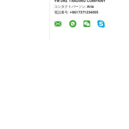
YW DKE TRADING COMPANY
コンタクトパーソン:
Aria
電話番号:
+8617371234005
その他の製品
Burkert 6013 Type
2/2ウェイ ノーマル
2/2 NCソレノイドバ
クローズド ダイレク