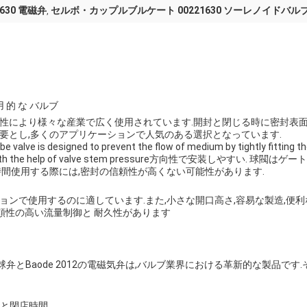
630 電磁弁
セルボ・カップルブルケート 00221630 ソーレノイドバル
,
用 的 な バルブ
性により様々な産業で広く使用されています.開封と閉じる時に密封表面
要とし,多くのアプリケーションで人気のある選択となっています.
valve is designed to prevent the flow of medium by tightly fitting the
lve seat with the help of valve stem pressure方向性で安装し
時間使用する際には,密封の信頼性が高くない可能性があります.
ョンで使用するのに適しています.また,小さな開口高さ,容易な製造,便
信頼性の高い流量制御と 耐久性があります
向球弁とBaode 2012の電磁気弁は,バルブ業界における革新的な製品で
間と閉店時間