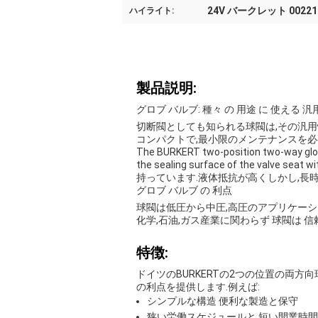
24V バークレット 00221
ハイライト:
製品説明:
グロブ バルブ: 種々 の 用途 に 使える 汎
切断閥としても知られる球閥は,その汎用
コンパクトで,最小限のメンテナンスを必
The BURKERT two-position two-way globe 
the sealing surface of the va
持っています.液体抵抗が高くしかし,長
グロブ バルブ の 利点
球閥は低圧から中圧,高圧のアプリケーシ
化学,石油,ガス産業に関わらず 球閥は 
特徴:
ドイツのBURKERTの2つの位置の両方
の利点を提供します.例えば:
シンプルな構造 便利な製造と保守
狭い労働スケジュールと 短い開業時