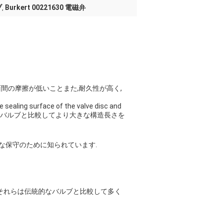
ブ
Burkert 00221630 電磁弁
,
間の摩擦が低いことまた,耐久性が高く,
 sealing surface of the valve disc and
やすい. 球閥はゲートバルブと比較してより大きな構造長さを
利な保守のために知られています.
す.それらは伝統的なバルブと比較して多く