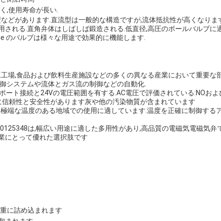
く,使用寿命が長い.
型などがあります.直流型は一般的な構造ですが,流体抵抗性が高くなりま
用される.直角弁体はしばしば鍛造される.低直径,高圧のボールバルブに
aode のバルブは様々な用途で効果的に機能します.
工工場,食品および飲料生産施設などの多くの異なる産業において重要な
御システムや流体とガス流の制御などの自動化.
クのポート接続と24Vの電圧範囲を有する.AC電圧で評価されている:NOおよび
用に信頼性と安全性があります灰や他の汚染物質が含まれています
0°Cで,極端な温度のある地域での使用に適しています.温度を正確に制御
"00125348は,幅広い用途に適した多用性があり,高品質の電磁気電磁気
業にとって優れた選択肢です
慎重に詰め込まれます