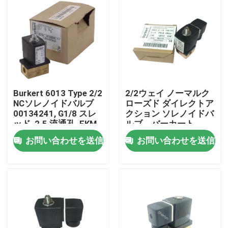
Burkert 6013 Type 2/2
2/2ウェイ ノーマルク
NCソレノイドバルブ
ローズド ダイレクトア
00134241, G1/8 スレ
クション ソレノイドバ
ッド, 2.5 流通孔, FKM
ルブ、バーカート
弁,ブラスハウジング,
6013 00126092、
お問い合わせを送信
お問い合わせを送信
24V AC,作業圧 0 ~
G1/8 スレッド、
16bar
3.0mm オリフィス、
家へ
真鍮ボディ、FKM シー
ル、24VAC 8W、0-
10bar
製品
ビデオ