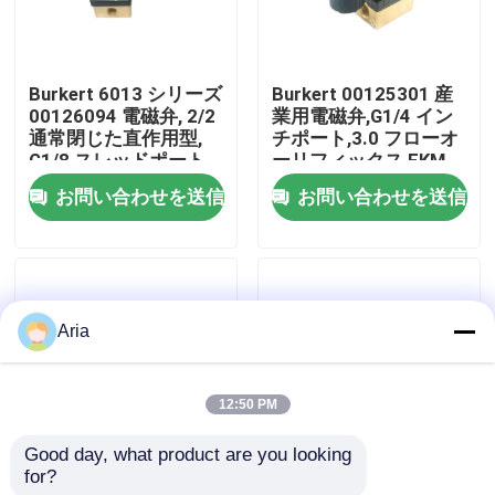
わたしたち に つい て
Burkert 6013 シリーズ
Burkert 00125301 産
00126094 電磁弁, 2/2
業用電磁弁,G1/4 イン
工場ツアー
通常閉じた直作用型,
チポート,3.0 フローオ
G1/8 スレッドポート,
ーリフィックス,FKM
3.0mm オリフィス,
密閉ブラスハウジン
お問い合わせを送信
お問い合わせを送信
品質管理
FKM シールのブラスボ
グ,24V DC パワー 8W,0
ディ, 220VAC 8W, 0-
~ 6bar 低圧アプリケー
10bar
ション
連絡 ください
Aria
ニュース
12:50 PM
引金 を 求め て ください
Good day, what product are you looking 
for?
2/2 NC 直作用電磁弁
6013シリーズ バーカ
パネウマティックパイプフィッティング