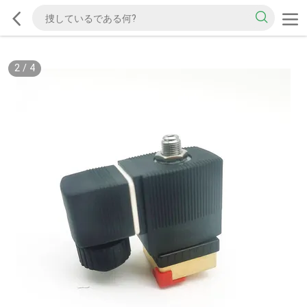
2
/
4