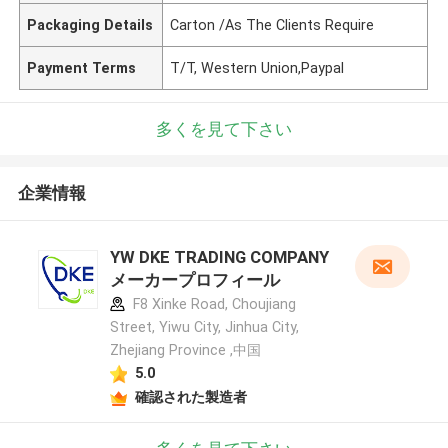
Packaging Details
Carton /As The Clients Require
Payment Terms
T/T, Western Union,Paypal
多くを見て下さい
企業情報
YW DKE TRADING COMPANY
メーカープロフィール
F8 Xinke Road, Choujiang
Street, Yiwu City, Jinhua City,
Zhejiang Province ,中国
5.0
確認された製造者