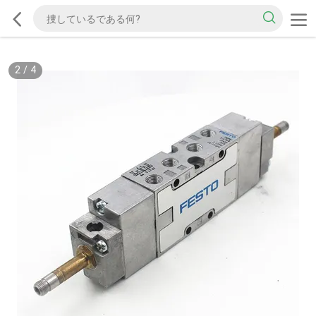
2
/
4