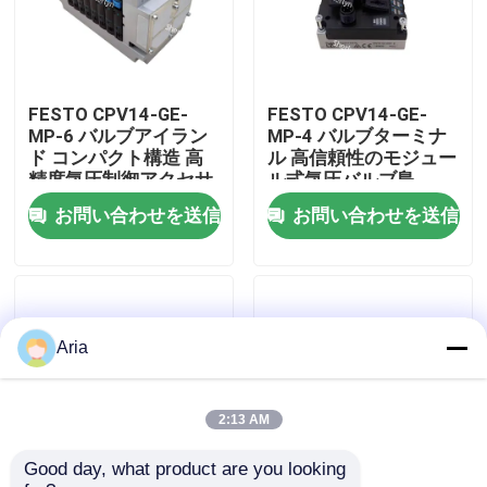
わたしたち に つい て
FESTO CPV14-GE-
FESTO CPV14-GE-
工場ツアー
MP-6 バルブアイラン
MP-4 バルブターミナ
ド コンパクト構造 高
ル 高信頼性のモジュー
精度気圧制御アクセサ
ル式気圧バルブ島
品質管理
リー
お問い合わせを送信
お問い合わせを送信
連絡 ください
ニュース
Aria
引金 を 求め て ください
2:13 AM
Good day, what product are you looking 
パネウマティックパイプフィッティング