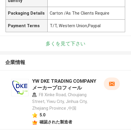
uantity
Packaging Details
Carton /As The Clients Require
Payment Terms
T/T, Western Union,Paypal
多くを見て下さい
企業情報
YW DKE TRADING COMPANY
メーカープロフィール
F8 Xinke Road, Choujiang
Street, Yiwu City, Jinhua City,
Zhejiang Province ,中国
5.0
確認された製造者