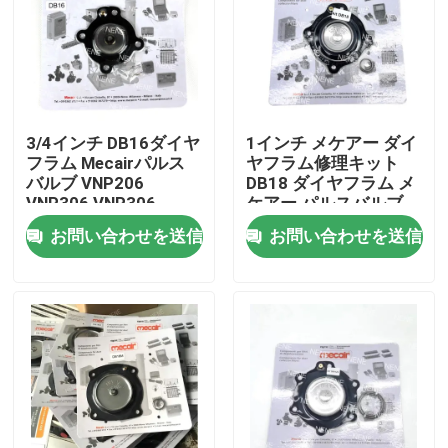
3/4インチ DB16ダイヤ
1インチ メケアー ダイ
フラム Mecairパルス
ヤフラム修理キット
バルブ VNP206
DB18 ダイヤフラム メ
VNP306 VNP306
ケアー パルスバルブ
VEM306用
VNP208 VNP308
お問い合わせを送信
お問い合わせを送信
VEM208 VEM308
VNP408 VEM408用
家へ
製品
ビデオ