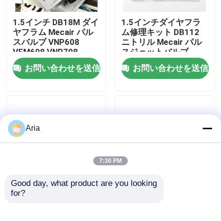
1.5インチ DB18M ダイ
1.5インチダイヤフラ
わたしたち に つい て
ヤフラム Mecair パル
ム修理キット DB112
スバルブ VNP608
ニトリル Mecair パル
VEM608 VNP708
スジェットバルブ
工場ツアー
VEM708 修理キット
VNP212 VEM212 NBR
お問い合わせを送信
お問い合わせを送信
VITON VNP312
VEM312用
品質管理
連絡 ください
Aria
ニュース
7:30 PM
Good day, what product are you looking 
引金 を 求め て ください
for?
MECAIR 修理キット 1
メケア 2 インチ膜
1/2インチ DB114
DB116 DB16 メケアパ
DB16 ダイヤフラム
ルスバルブ用弁
パネウマティックパイプフィッティング