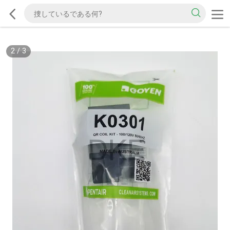
2
/
3