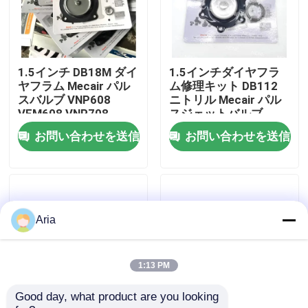
わたしたち に つい て
1.5インチ DB18M ダイ
1.5インチダイヤフラ
工場ツアー
ヤフラム Mecair パル
ム修理キット DB112
スバルブ VNP608
ニトリル Mecair パル
VEM608 VNP708
スジェットバルブ
品質管理
VEM708 修理キット
VNP212 VEM212 NBR
お問い合わせを送信
お問い合わせを送信
VITON VNP312
VEM312用
連絡 ください
ニュース
Aria
引金 を 求め て ください
1:13 PM
Good day, what product are you looking 
パネウマティックパイプフィッティング