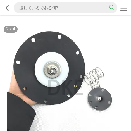
2
/
4