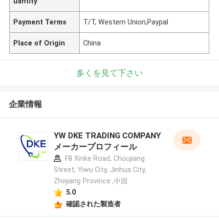
uantity
Payment Terms
T/T, Western Union,Paypal
Place of Origin
China
多くを見て下さい
企業情報
YW DKE TRADING COMPANY
メーカープロフィール
F8 Xinke Road, Choujiang
Street, Yiwu City, Jinhua City,
Zhejiang Province ,中国
5.0
確認された製造者