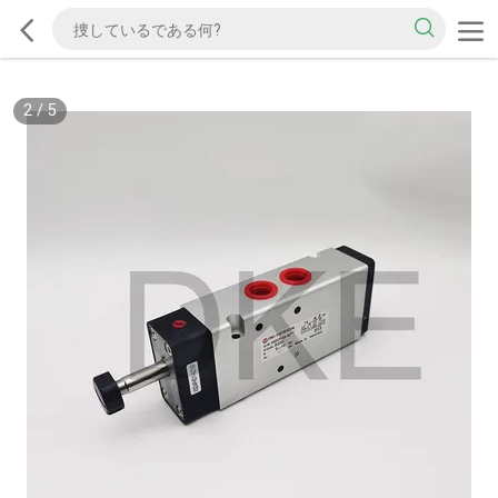
2
/
5