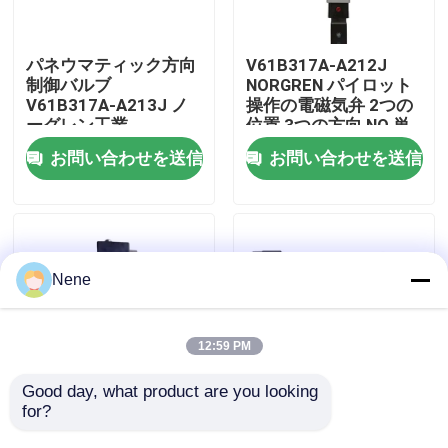
わたしたち に つい て
パネウマティック方向
V61B317A-A212J
制御バルブ
NORGREN パイロット
V61B317A-A213J ノ
操作の電磁気弁 2つの
工場ツアー
ーグレン工業
位置 3つの方向 NO 単
一の電子制御
お問い合わせを送信
お問い合わせを送信
品質管理
連絡 ください
Nene
ニュース
12:59 PM
引金 を 求め て ください
Good day, what product are you looking 
for?
V61B317A-A213J 空
ノルグレン
気圧パイロット操作バ
V61B317A-A212J 5/2
パネウマティックパイプフィッティング