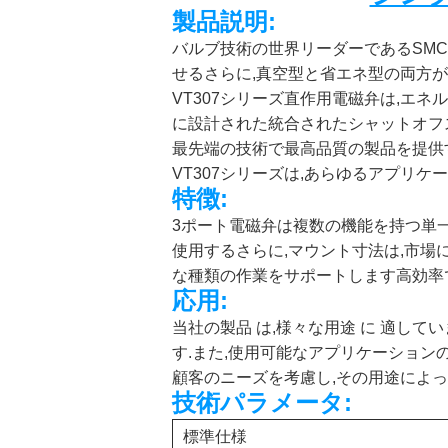
製品説明:
バルブ技術の世界リーダーであるSMCは
せるさらに,真空型と省エネ型の両方が
VT307シリーズ直作用電磁弁は,エ
に設計された統合されたシャットオフ
最先端の技術で最高品質の製品を提供す
VT307シリーズは,あらゆるアプリケ
特徴:
3ポート電磁弁は複数の機能を持つ単一
使用するさらに,マウント寸法は,市場
な種類の作業をサポートします高効率
応用:
当社の製品 は,様々な用途 に 適していま
す.また,使用可能なアプリケーション
顧客のニーズを考慮し,その用途によっ
技術パラメータ:
標準仕様