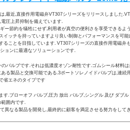
,最近,直接作用電磁弁VT307シリーズをリリースしました.VT
,電圧上昇抑制を備えています.
ネルギー節約を犠牲にせず,利用者が真空の便利さを享受できるよ
スイッチを持っていますより良い制御とパフォーマンスを可能
ることを目指しています. VT307シリーズの直接作用電磁弁
ーションに最適なソリューションです.
のバルブです.それは低濃度オゾン耐性です.ゴムシール材料は
にある製品と交換可能である.3ポートソレノイドバルブは,連
で省エネのタイプです
す.ブローオフ バルブ,圧力 放出 バルブ,シングル 及び ダブル 
の範囲内です.
て異なる製品を開発し,最終的に顧客を満足させる努力をしてき