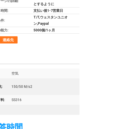
ージの詳細:
とするように
時間:
支払い後1-7営業日
T/T,ウェスタンユニオ
件:
ン,Paypal
能力:
5000個/1ヶ月
連絡先
空気
:
150/50 M/s2
料:
SS316
応答時間