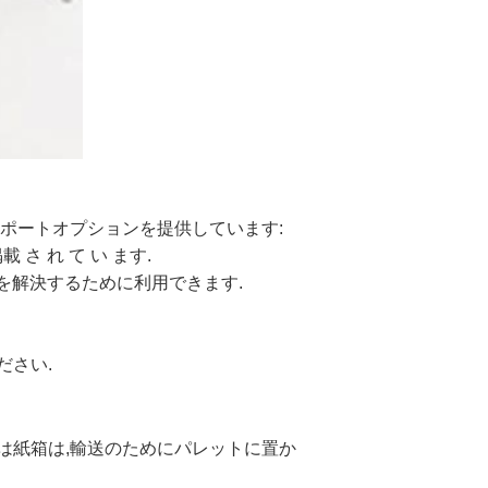
サポートオプションを提供しています:
 さ れ て い ます.
を解決するために利用できます.
ださい.
たは紙箱は,輸送のためにパレットに置か