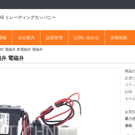
DKE トレーディングカンパニー
情報
会社案内
品質管理
お問い合わせ
見積依頼
2 SMC 電磁弁 単電磁弁 電磁弁
電磁弁 電磁弁
商品の
起源の
ブラン
証明:
モデル
お支払
最小注
価格: