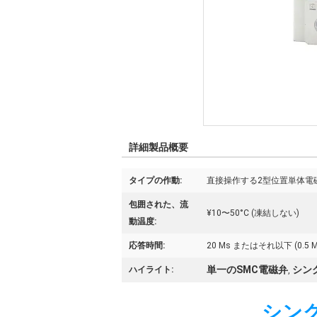
詳細製品概要
タイプの作動:
直接操作する2型位置単体電
包囲された、流
¥10〜50°C (凍結しない)
動温度:
応答時間:
20 Ms またはそれ以下 (0.5 M
単一のSMC電磁弁
シン
ハイライト:
,
シング