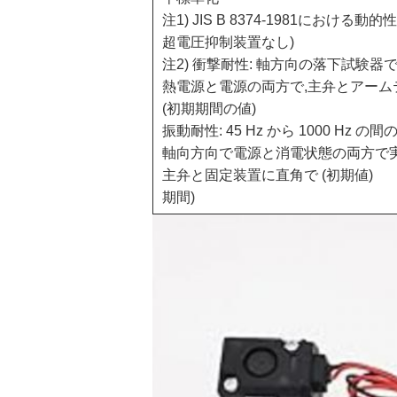
注1) JIS B 8374-1981における
超電圧抑制装置なし)
注2) 衝撃耐性: 軸方向の落下試験
熱電源と電源の両方で,主弁とアーム
(初期期間の値)
振動耐性: 45 Hz から 1000 
軸向方向で電源と消電状態の両方で
主弁と固定装置に直角で (初期値)
期間)