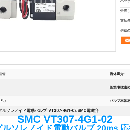
パッケ
受渡し
支払条
供給の
磁管
流体媒介:
衝撃/振動抵抗
Pa)
バルブ本体材
グルソレノイド電動バルブ
VT307-4G1-02 SMC電磁弁
,
SMC VT307-4G1-02
ルソレノイド電動バルブ 20ms 