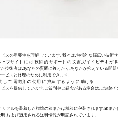
ービスの重要性を理解しています. 我々は,包括的な幅広い技術
ウェブサイト に は,技術 的 サポート の 文書,ガイド,ビデオ が 掲載
けた技術者は,あなたの質問に答えたり,あなたが抱えている問題
サービスと修理のために利用できます.
 し て,電磁弁 の 使用 に 熟練 する よう に 助ける.
ービスを提供しています.ご質問やご懸念がある場合は,ご連絡く
マテリアルを装着した標準の箱または紙箱に包装されます.箱ま
説明,および適用される送料情報が明記されています.