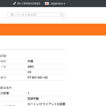
86--18986934683
Japanese
詳細:
場所:
中国
ド名:
SMC
CE
番号:
VT307-4G1-02
配送条件:
文数量:
1
交渉可能
カートン/クライアントが必要