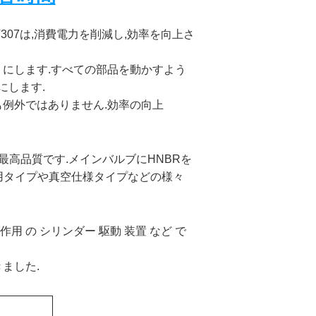
307は,消費電力を削減し,効率を向上さ
うにします.すべての部品を動かすよう
にします.
も例外ではありません.効率の向上
最高品質です.メインバルブにHNBRを
続用タイプや真空仕様タイプなどの様々
作用 の シリンダー 駆動 装置 など で
ました.