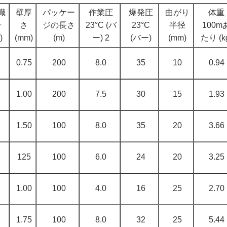
識
壁厚
パッケー
作業圧
爆発圧
曲がり
体重
子
さ
ジの長さ
23°C (バ
23°C
半径
100m
)
(mm)
(m)
ー) 2
(バー)
(mm)
たり (k
0.75
200
8.0
35
10
0.94
1.00
200
7.5
30
15
1.93
1.50
100
8.0
35
20
3.66
125
100
6.0
24
20
3.25
1.00
100
4.0
16
25
2.70
1.75
100
8.0
32
25
5.44