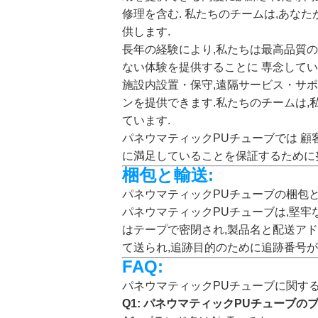
修理を含む. 私たちのチームは,あな
供します.
長年の経験により,私たちは最高品質
ない体験を提供することに 専念して
施設内設置・保守,遠隔サービス・サ
ンを提供できます.私たちのチームは
ています.
パネウマティックPUチューブでは 
に満足していることを保証するために
梱包と輸送:
パネウマティックPUチューブの梱包と
パネウマティックPUチューブは,堅牢
はテープで密閉され,製品名と配送アドレ
て送られ,追跡目的のために追跡番号が
FAQ:
パネウマティックPUチューブに関す
Q1: パネウマティックPUチューブの