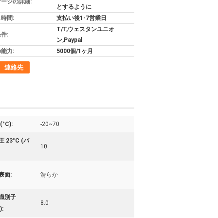
ージの詳細:
とするように
時間:
支払い後1-7営業日
T/T,ウェスタンユニオ
件:
ン,Paypal
能力:
5000個/1ヶ月
連絡先
°C):
-20~70
 23°C (バ
10
表面:
滑らか
識別子
8.0
):