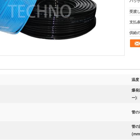
パッケ
受渡し
支払条
供給の
温度 (
爆発圧
ー):
管の
管の
(mm