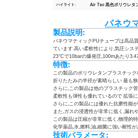
Air Tac 黒色ポリウレタ
ハイライト:
パネウマ
製品説明:
パネウマティックPUチューブは高品
ています.高い柔軟性により,気圧システ
23°Cで10barの爆発圧,100mあたり3
特徴:
この製品のポリウレタンプラスチック材
折りたたみの半径が素晴らしい 最も
さらに,この製品は他のプラスチック
柔軟性も弾性も優れているので 拡張
さらに,この製品には優れた抗磨性能が
また,ガスの浸透性が非常に低く,漏れ
この製品は圧縮が非常に低く,物理的特
化学薬品,水,燃料,油,細菌に強い耐性
技術パラメータ: