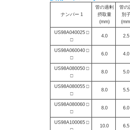
管の過剰
管の
ナンバー 1
摂取量
別
(mm)
(mm
US98A040025 □
4.0
2.5
□
US98A060040 □
6.0
4.0
□
US98A080050 □
8.0
5.0
□
US98A080055 □
8.0
5.5
□
US98A080060 □
8.0
6.0
□
US98A100065 □
10.0
6.5
□