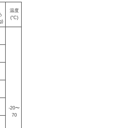
温度
あ
(°C)
g)
-20〜
70