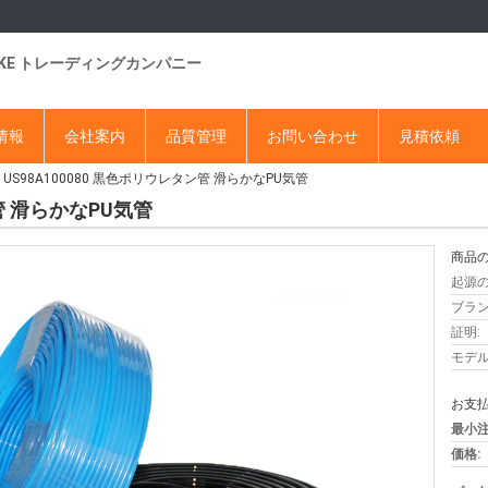
DKE トレーディングカンパニー
情報
会社案内
品質管理
お問い合わせ
見積依頼
US98A100080 黒色ポリウレタン管 滑らかなPU気管
ン管 滑らかなPU気管
商品の
起源の
ブラン
証明:
モデル
お支払
最小注
価格: