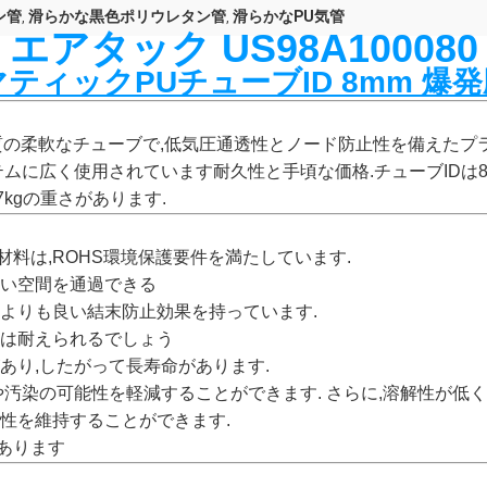
ン管
滑らかな黒色ポリウレタン管
滑らかなPU気管
,
,
エアタック US98A100080
ティックPUチューブID 8mm 爆発圧 
質の柔軟なチューブで,低気圧通透性とノード防止性を備えたプ
ムに広く使用されています耐久性と手頃な価格.チューブIDは8
.47kgの重さがあります.
料は,ROHS環境保護要件を満たしています.
狭い空間を通過できる
管よりも良い結末防止効果を持っています.
には耐えられるでしょう
あり,したがって長寿命があります.
や汚染の可能性を軽減することができます. さらに,溶解性が低く
性を維持することができます.
があります