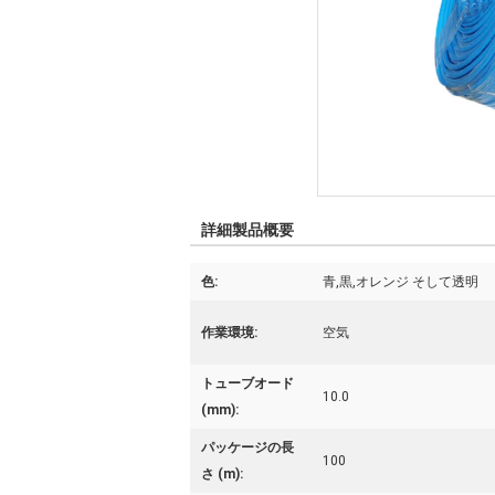
詳細製品概要
色:
青,黒,オレンジ そして透明
作業環境:
空気
トューブオード
10.0
(mm):
パッケージの長
100
さ (m):