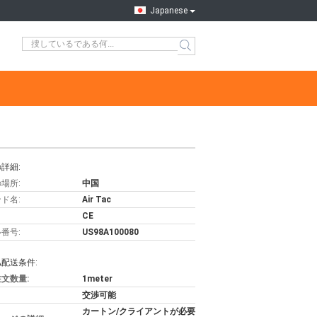
Japanese
詳細:
場所:
中国
ド名:
Air Tac
CE
番号:
US98A100080
配送条件:
文数量:
1meter
交渉可能
カートン/クライアントが必要