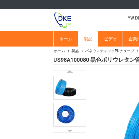
YW 
ホーム
製品
ビデオ
企業
ホーム
製品
パネウマティックPUチューブ
US98A100080 黒色ポリウレタ