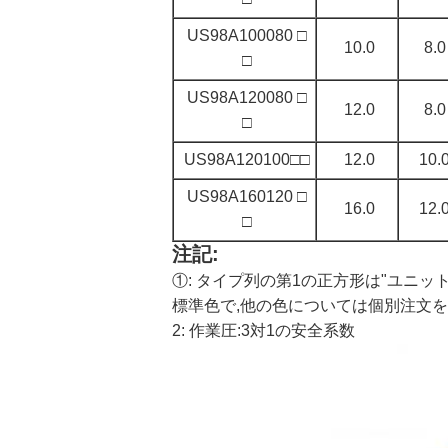
US98A100080 □
10.0
8.0
□
US98A120080 □
12.0
8.0
□
US98A120100□□
12.0
10.
US98A160120 □
16.0
12.
□
注記:
①: タイプ列の第1の正方形は"ユニット
標準色で,他の色については個別注文を
2: 作業圧:3対1の安全系数