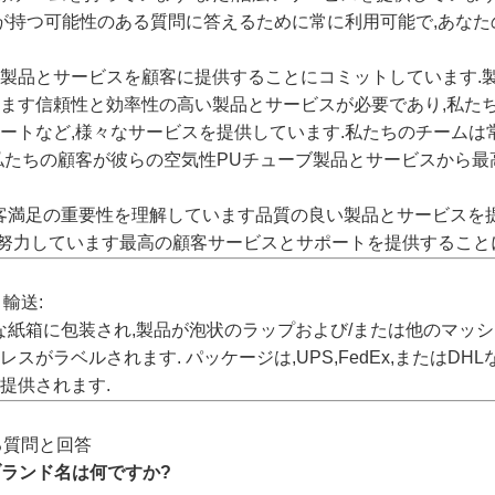
たが持つ可能性のある質問に答えるために常に利用可能で,あな
の製品とサービスを顧客に提供することにコミットしています.
います信頼性と効率性の高い製品とサービスが必要であり,私たち
ポートなど,様々なサービスを提供しています.私たちのチーム
,私たちの顧客が彼らの空気性PUチューブ製品とサービスから
顧客満足の重要性を理解しています品質の良い製品とサービスを
努力しています最高の顧客サービスとサポートを提供すること
輸送:
な紙箱に包装され,製品が泡状のラップおよび/または他のマッ
スがラベルされます. パッケージは,UPS,FedEx,またはD
提供されます.
る質問と回答
ブランド名は何ですか?