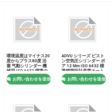
環境温度はマイナス20
ADVU シリーズ ピスト
度からプラス80度 活
ン空気圧シリンダー ボ
塞 气動シリンダー 機
ア 12 Mm ISO 6432 標
械用 ISO 6432 標準の
準精密設計産業オート
双作用気圧装置
メーション ソリューシ
家へ
お問い合わせを送信
お問い合わせを送信
ョン
製品
ビデオ