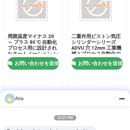
わたしたち に つい て
工場ツアー
周囲温度マイナス 20
二重作用ピストン気圧
～ プラス 80 ℃ 自動化
シリンダーシリーズ
プロセス用に設計され
ADVU 穴 12mm 工業機
品質管理
たオートメーション シ
械とプロセス自動化の
リンダ シリーズ ADVU
ために最適化
お問い合わせを送信
お問い合わせを送信
空気圧アクチュエータ
連絡 ください
ニュース
Aria
引金 を 求め て ください
10:27 PM
パネウマティックパイプフィッティング