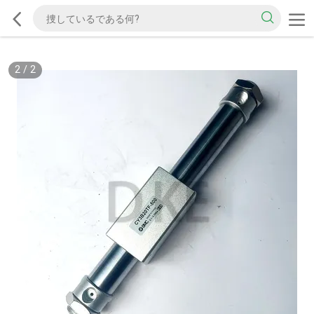
2
/
2