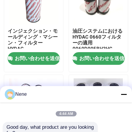
わたしたち に つい て
インジェクション・モ
油圧システムにおける
工場ツアー
ールディング・マシー
HYDAC 0660フィルタ
ン・フィルター
ーの適用
HYDAC
0060D005BH3HC
品質管理
0060D003BN3HC/V
お問い合わせを送信
お問い合わせを送信
連絡 ください
ニュース
Nene
引金 を 求め て ください
4:44 AM
Good day, what product are you looking 
パネウマティックパイプフィッティング