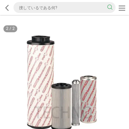
2
/
2